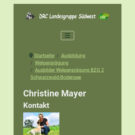
Startseite
Ausbildung
Welpenprägung
Ausbilder Welpenprägung BZG 2
Schwarzwald-Bodensee
Christine Mayer
Kontakt