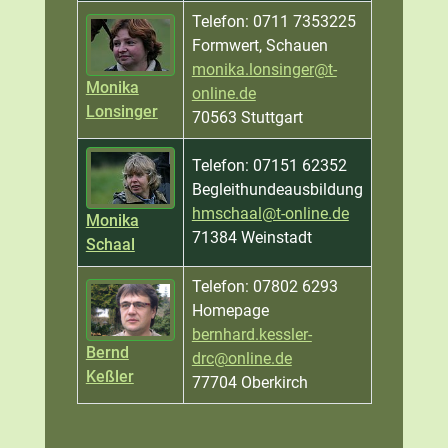
Telefon: 0711 7353225
Formwert, Schauen
monika.lonsinger@t-
Monika
online.de
Lonsinger
70563 Stuttgart
Telefon: 07151 62352
Begleithundeausbildung
hmschaal@t-online.de
Monika
71384 Weinstadt
Schaal
Telefon: 07802 6293
Homepage
bernhard.kessler-
Bernd
drc@online.de
Keßler
77704 Oberkirch
Kontakte,