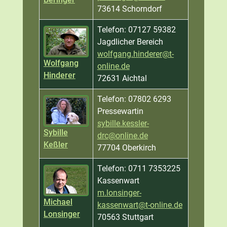
73614 Schorndorf
Telefon: 07127 59382
Jagdlicher Bereich
wolfgang.hinderer@t-
Wolfgang
online.de
Hinderer
72631 Aichtal
Telefon: 07802 6293
Pressewartin
sybille.kessler-
Sybille
drc@online.de
Keßler
77704 Oberkirch
Telefon: 0711 7353225
Kassenwart
m.lonsinger-
Michael
kassenwart@t-online.de
Lonsinger
70563 Stuttgart