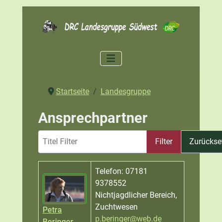
Startseite
Landesgruppe
Ansprechpartner
Titel Filter
Filter
Zurückse
Name
Details
Telefon: 07181
9378552
Nichtjagdlicher Bereich,
Zuchtwesen
Petra
p.beringer@web.de
Beringer