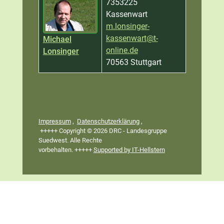
7353225
Kassenwart
m.lonsinger-
kassenwart@t-
Michael
online.de
Lonsinger
70563 Stuttgart
Kontakte,
Impressum
,
Datenschutzerklärung
,
+++++ Copyright © 2026 DRC - Landesgruppe
Suedwest. Alle Rechte
vorbehalten. +++++
Supported by IT-Hellstern