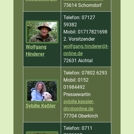
73614 Schorndorf
Telefon: 07127
59382
Mobil: 01717821698
2. Vorsitzender
wolfgang.hinderer@t-
Wolfgang
online.de
Hinderer
72631 Aichtal
Telefon: 07802 6293
Mobil: 0152
01984492
Pressewartin
sybille.kessler-
Sybille Keßler
drc@online.de
77704 Oberkirch
Telefon: 0711