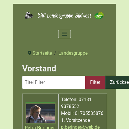
Startseite
Landesgruppe
Vorstand
Titel Filter
Filter
Zurückse
Name
Details
Telefon: 07181
9378552
Mobil: 01705585876
1. Vorsitzende
p.beringer@web.de
Petra Beringer